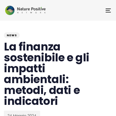
Skip
Skip
links
to
To
primary
na
navigation
PUBLISHED
Published
Skip
IN:
on:
NEWS
to
La finanza
content
sostenibile e gli
impatti
ambientali:
metodi, dati e
indicatori
24 Maggio 2024