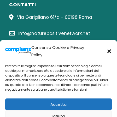
CONTATTI
Via Garigliano 61/a - 00198 Roma
info@naturepositivenetwork.net
Consenso Cookie e Privacy
06 8414815
Policy
Per fornire le migliori esperienze, utilizziamo tecnologie come i
cookie per memorizzare e/o accedere alle informazioni del
Chi siamo
dispositivo. Il consenso a queste tecnologie ci permetterà di
elaborare dati come il comportamento di navigazione o ID unici
Economia nature positive
su questo sito. Non acconsentire o ritirare il consenso può influire
negativamente su alcune caratteristiche e funzioni.
Biodiversità Po
Buone pratiche
Accetta
Attività
Rifiuta