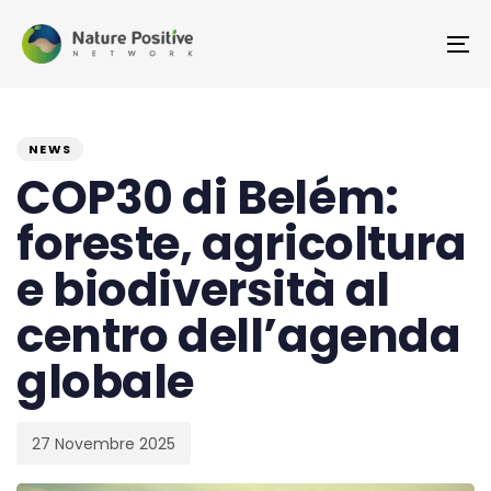
Skip
Skip
links
to
To
primary
na
navigation
PUBLISHED
Published
Skip
IN:
on:
NEWS
to
COP30 di Belém:
content
foreste, agricoltura
e biodiversità al
centro dell’agenda
globale
27 Novembre 2025