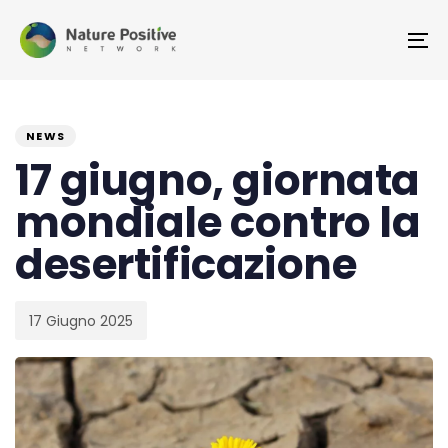
Skip
Skip
links
to
To
primary
na
navigation
PUBLISHED
Published
Skip
IN:
on:
NEWS
to
17 giugno, giornata
content
mondiale contro la
desertificazione
17 Giugno 2025