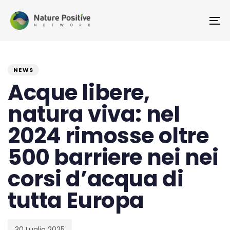
Skip
Skip
links
to
To
primary
na
navigation
PUBLISHED
Published
Skip
IN:
on:
NEWS
to
Acque libere,
content
natura viva: nel
2024 rimosse oltre
500 barriere nei nei
corsi d’acqua di
tutta Europa
30 Luglio 2025