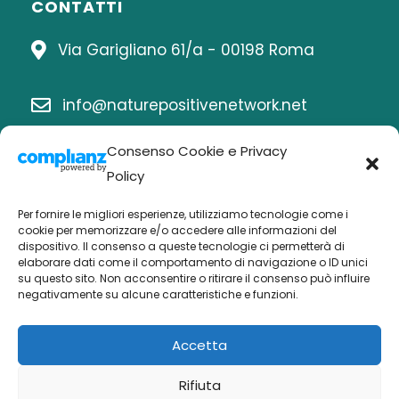
CONTATTI
Via Garigliano 61/a - 00198 Roma
info@naturepositivenetwork.net
Consenso Cookie e Privacy
06 8414815
Policy
Per fornire le migliori esperienze, utilizziamo tecnologie come i
cookie per memorizzare e/o accedere alle informazioni del
Chi siamo
dispositivo. Il consenso a queste tecnologie ci permetterà di
elaborare dati come il comportamento di navigazione o ID unici
Economia nature positive
su questo sito. Non acconsentire o ritirare il consenso può influire
negativamente su alcune caratteristiche e funzioni.
Biodiversità Po
Buone pratiche
Accetta
Attività
Rifiuta