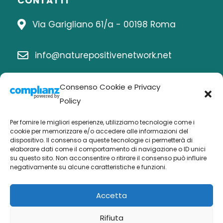
CONTATTI
Via Garigliano 61/a - 00198 Roma
info@naturepositivenetwork.net
06 8414815
Consenso Cookie e Privacy
Policy
Per fornire le migliori esperienze, utilizziamo tecnologie come i
Chi siamo
cookie per memorizzare e/o accedere alle informazioni del
dispositivo. Il consenso a queste tecnologie ci permetterà di
elaborare dati come il comportamento di navigazione o ID unici
Economia nature positive
su questo sito. Non acconsentire o ritirare il consenso può influire
negativamente su alcune caratteristiche e funzioni.
Biodiversità Po
Buone pratiche
Accetta
Attività
Rifiuta