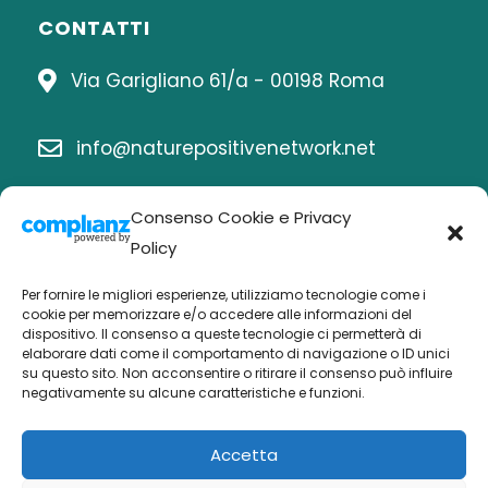
CONTATTI
Via Garigliano 61/a - 00198 Roma
info@naturepositivenetwork.net
06 8414815
Consenso Cookie e Privacy
Policy
Per fornire le migliori esperienze, utilizziamo tecnologie come i
Chi siamo
cookie per memorizzare e/o accedere alle informazioni del
dispositivo. Il consenso a queste tecnologie ci permetterà di
elaborare dati come il comportamento di navigazione o ID unici
Economia nature positive
su questo sito. Non acconsentire o ritirare il consenso può influire
negativamente su alcune caratteristiche e funzioni.
Biodiversità Po
Buone pratiche
Accetta
Attività