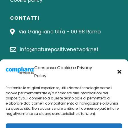
Cookie policy
CONTATTI
Via Garigliano 61/a - 00198 Roma
info@naturepositivenetwork.net
06 8414815
Consenso Cookie e Privacy
Policy
Per fornire le migliori esperienze, utilizziamo tecnologie come i
Chi siamo
cookie per memorizzare e/o accedere alle informazioni del
dispositivo. Il consenso a queste tecnologie ci permetterà di
elaborare dati come il comportamento di navigazione o ID unici
Economia nature positive
su questo sito. Non acconsentire o ritirare il consenso può influire
negativamente su alcune caratteristiche e funzioni.
Biodiversità Po
Buone pratiche