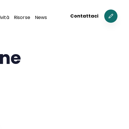
C
o
n
t
a
t
t
a
c
i
ività
Risorse
News
one