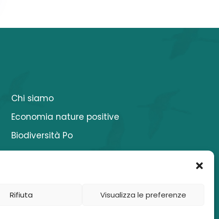
Chi siamo
Economia nature positive
Biodiversità Po
Buone pratiche
Attività
Risorse
Rifiuta
Visualizza le preferenze
News