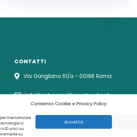
CONTATTI
Via Garigliano 61/a - 00198 Roma
info@naturepositivenetwork.net
Consenso Cookie e Privacy Policy
06 8414815
ie per memorizzare
Accetta
tecnologie ci
o ID unici su
ativamente su