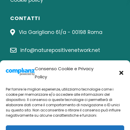
Cookie policy
CONTATTI
Via Garigliano 61/a - 00198 Roma
info@naturepositivenetwork.net
06 8414815
Consenso Cookie e Privacy
Policy
Per fornire le migliori esperienze, utilizziamo tecnologie come i
Chi siamo
cookie per memorizzare e/o accedere alle informazioni del
dispositivo. Il consenso a queste tecnologie ci permetterà di
elaborare dati come il comportamento di navigazione o ID unici
Economia nature positive
su questo sito. Non acconsentire o ritirare il consenso può influire
negativamente su alcune caratteristiche e funzioni.
Biodiversità Po
Buone pratiche