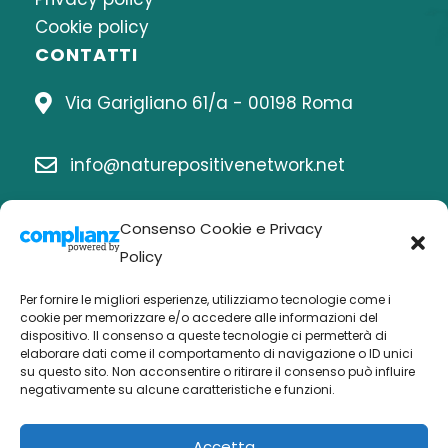
Cookie policy
CONTATTI
Via Garigliano 61/a - 00198 Roma
info@naturepositivenetwork.net
06 8414815
Consenso Cookie e Privacy
Policy
Per fornire le migliori esperienze, utilizziamo tecnologie come i
Chi siamo
cookie per memorizzare e/o accedere alle informazioni del
dispositivo. Il consenso a queste tecnologie ci permetterà di
elaborare dati come il comportamento di navigazione o ID unici
Economia nature positive
su questo sito. Non acconsentire o ritirare il consenso può influire
negativamente su alcune caratteristiche e funzioni.
Biodiversità Po
Buone pratiche
Accetta