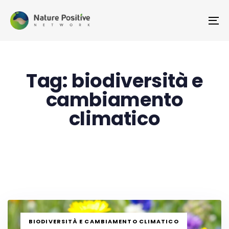
Skip
Skip
links
to
To
primary
na
navigation
Skip
Tag: biodiversità e
to
content
cambiamento
climatico
TAGS
BIODIVERSITÀ E CAMBIAMENTO CLIMATICO